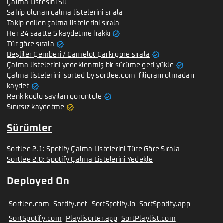
Çalma Listesini Sil
Sahip olunan çalma listelerini sırala
Takip edilen çalma listelerini sırala
verified
Her 24 saatte 5 kaydetme hakkı
verified
Tür göre sırala
verified
Beşliler Çemberi / Camelot Çarkı göre sırala
verified
Çalma listelerini yedeklenmiş bir sürüme geri yükle
Çalma listelerini 'sorted by sortlee.com' filigranı olmadan
verified
kaydet
verified
Renk kodlu sayıları görüntüle
verified
Sınırsız kaydetme
Sürümler
Sortlee 2.1: Spotify Çalma Listelerini Türe Göre Sırala
Sortlee 2.0: Spotify Çalma Listelerini Yedekle
Deployed On
Sortlee.com
Sortify.net
SortSpotify.io
SortSpotify.app
SortSpotify.com
Playlisorter.app
SortPlaylist.com