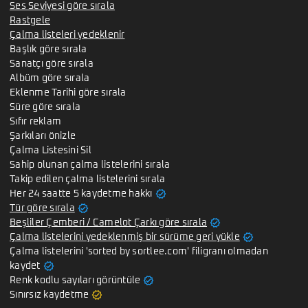
Ses Seviyesi göre sırala
Rastgele
Çalma listeleri yedeklenir
Başlık göre sırala
Sanatçı göre sırala
Albüm göre sırala
Eklenme Tarihi göre sırala
Süre göre sırala
Sıfır reklam
Şarkıları önizle
Çalma Listesini Sil
Sahip olunan çalma listelerini sırala
Takip edilen çalma listelerini sırala
verified
Her 24 saatte 5 kaydetme hakkı
verified
Tür göre sırala
verified
Beşliler Çemberi / Camelot Çarkı göre sırala
verified
Çalma listelerini yedeklenmiş bir sürüme geri yükle
Çalma listelerini 'sorted by sortlee.com' filigranı olmadan
verified
kaydet
verified
Renk kodlu sayıları görüntüle
verified
Sınırsız kaydetme