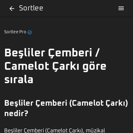
Sortlee
menu
arrow_back
verified
Sortlee Pro
Beşliler Çemberi /
Camelot Çarkı göre
sırala
Beşliler Çemberi (Camelot Çarkı)
nedir?
Beşliler Çemberi (Camelot Çarkı), müzikal