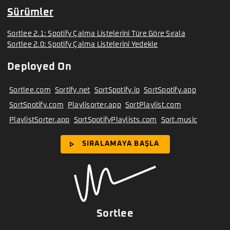
Sürümler
Sortlee 2.1: Spotify Çalma Listelerini Türe Göre Sırala
Sortlee 2.0: Spotify Çalma Listelerini Yedekle
Deployed On
Sortlee.com
Sortify.net
SortSpotify.io
SortSpotify.app
SortSpotify.com
Playlisorter.app
SortPlaylist.com
PlaylistSorter.app
SortSpotifyPlaylists.com
Sort.music
play_arrow
SIRALAMAYA BAŞLA
Sortlee