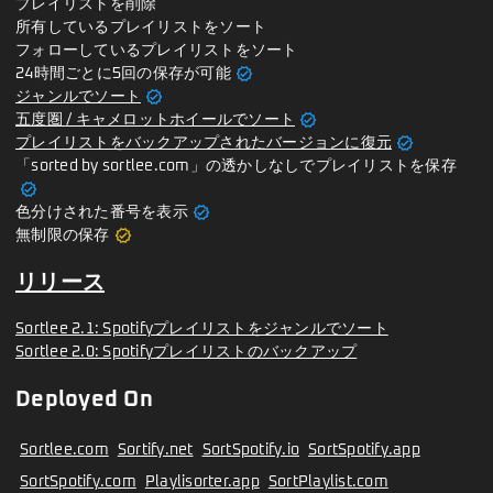
プレイリストを削除
所有しているプレイリストをソート
フォローしているプレイリストをソート
verified
24時間ごとに5回の保存が可能
verified
ジャンルでソート
verified
五度圏 / キャメロットホイールでソート
verified
プレイリストをバックアップされたバージョンに復元
「sorted by sortlee.com」の透かしなしでプレイリストを保存
verified
verified
色分けされた番号を表示
verified
無制限の保存
リリース
Sortlee 2.1: Spotifyプレイリストをジャンルでソート
Sortlee 2.0: Spotifyプレイリストのバックアップ
Deployed On
Sortlee.com
Sortify.net
SortSpotify.io
SortSpotify.app
SortSpotify.com
Playlisorter.app
SortPlaylist.com