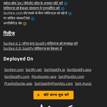
verified
सर्कल ऑफ 5थ / कैमेलोट व्हील के अनुसार सॉर्ट करें
verified
प्लेलिस्ट्स को बैकअप संस्करण में पुनर्स्थापित करें
verified
Sortlee.com वॉटरमार्क के बिना प्लेलिस्ट्स को सहेजें
verified
रंग कोडित संख्याएँ देखें
verified
अनलिमिटेड सेव
रिलीज़
Sortlee 2.1: जॉनर द्वारा Spotify प्लेलिस्ट्स को क्रमबद्ध करें
Sortlee 2.0: Spotify प्लेलिस्ट्स का बैकअप लें
Deployed On
Sortlee.com
Sortify.net
SortSpotify.io
SortSpotify.app
SortSpotify.com
Playlisorter.app
SortPlaylist.com
PlaylistSorter.app
SortSpotifyPlaylists.com
Sort.music
play_arrow
सॉर्ट करना शुरू करें